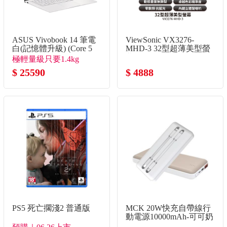
ASUS Vivobook 14 筆電
ViewSonic VX3276-
白(記憶體升級) (Core 5
MHD-3 32型超薄美型螢
120U/8G+16G/512G
幕
極輕量級只要1.4kg
SSD/W11)
$ 25590
$ 4888
PS5 死亡擱淺2 普通版
MCK 20W快充自帶線行
動電源10000mAh-可可奶