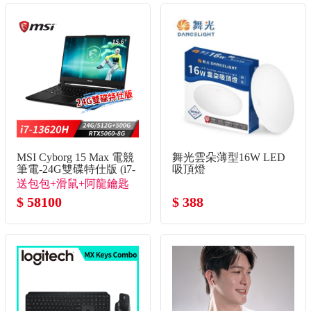
MSI Cyborg 15 Max 電競
舞光雲朵薄型16W LED
筆電-24G雙碟特仕版 (i7-
吸頂燈
13620H/24G/512G+500G/RTX5060-
送包包+滑鼠+阿龍鑰匙
8G/Win11)
圈(不挑款)+石中劍
$ 58100
$ 388