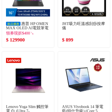
惠普 HP OMEN
JHT吸力旺溫感刮痧按摩
新品優惠
MAX OLED AI電競筆電
儀
16" (Intel Core Ultra9-
領券現折$400↘
275HX/32G*2/1T/RTX5080-
$ 129900
$ 899
16G/W11)
Lenovo Yoga Slim 觸控筆
ASUS Vivobook 14 筆電
電 白 (Ultra 7-
藍(特仕升級) (Core 5