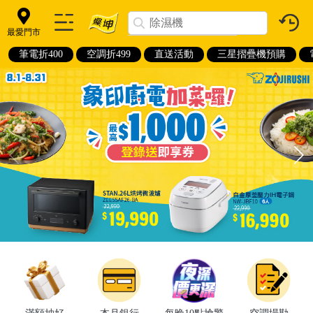
最愛門市
筆電折400
空調折499
直送活動
三星摺疊機預購