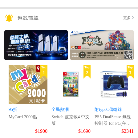
遊戲/電競
更多
Top
Top
Top
1
2
3
95折
全民熱潮
附typeC傳輸線
MyCard 2000點
Switch 皮克敏4 中文
PS5 DualSense 無線
版
控制器 for PC(午夜
黑)
$1900
$1690
$2341