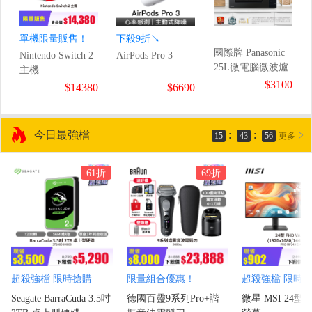
單機限量販售！
下殺9折↘
國際牌 Panasonic
Nintendo Switch 2
AirPods Pro 3
25L微電腦微波爐
主機
$3100
$14380
$6690
今日最強檔
:
:
15
43
55
更多
61折
69折
超殺強檔 限時搶購
限量組合優惠！
超殺強檔 限時
Seagate BarraCuda 3.5吋
德國百靈9系列Pro+諧
微星 MSI 24型 