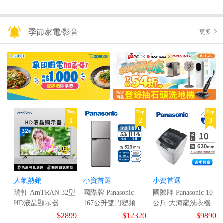
季節家電/影音
更多
Top
Top
Top
1
2
3
人氣熱銷
小資首選
小資首選
瑞軒 AmTRAN 32型
國際牌 Panasonic
國際牌 Panasonic 10
HD液晶顯示器
167公升雙門變頻冰
公斤 大海龍洗衣機
箱
$2899
$12320
$9890