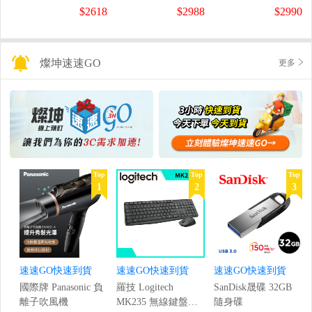
螢幕
螢幕
盤
$2618
$2988
$2990
(1920x1080/200Hz/0.5ms)
(120Hz/1920x1080/1ms)
燦坤速速GO
更多
Top
Top
Top
1
2
3
速速GO快速到貨
速速GO快速到貨
速速GO快速到貨
國際牌 Panasonic 負
羅技 Logitech
SanDisk晟碟 32GB
離子吹風機
MK235 無線鍵盤滑
隨身碟