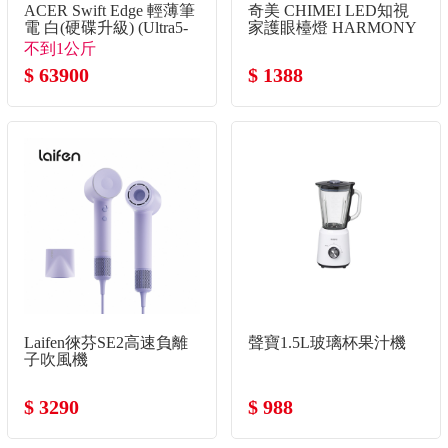
ACER Swift Edge 輕薄筆
奇美 CHIMEI LED知視
電 白(硬碟升級) (Ultra5-
家護眼檯燈 HARMONY
325/32G/2TB SSD/Win11)
不到1公斤
$ 63900
$ 1388
Laifen徠芬SE2高速負離
聲寶1.5L玻璃杯果汁機
子吹風機
$ 3290
$ 988