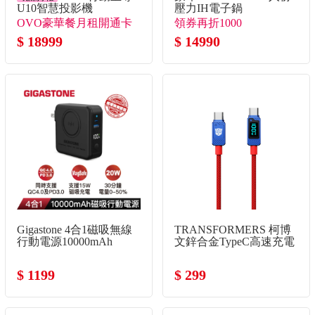
U10智慧投影機
壓力IH電子鍋
OVO豪華餐月租開通卡
領券再折1000
+送月租開通卡*3！+送
$ 18999
$ 14990
月租開通卡30天*2！
Gigastone 4合1磁吸無線
TRANSFORMERS 柯博
行動電源10000mAh
文鋅合金TypeC高速充電
線
$ 1199
$ 299