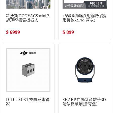
科沃斯 ECOVACS mini 2
+886 6切6座3孔過載保護
超薄窄擦窗機器人
延長線-2.7M(霧灰)
$ 6999
$ 899
DJI LITO X1 雙向充電管
SHARP 自動除菌離子3D
家
清淨循環扇(蒼穹藍)