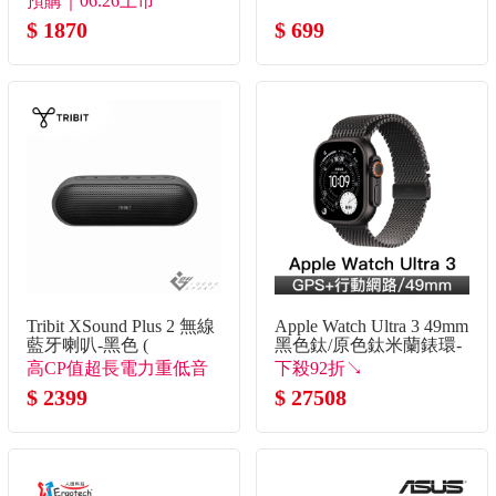
預購｜06.26上市
$ 1870
$ 699
Tribit XSound Plus 2 無線
Apple Watch Ultra 3 49mm
藍牙喇叭-黑色 (
黑色鈦/原色鈦米蘭錶環-
L
高CP值超長電力重低音
下殺92折↘
派對喇叭
$ 2399
$ 27508