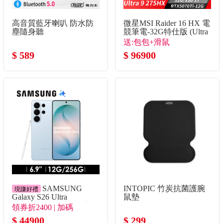
高音質藍牙喇叭 防水防
微星MSI Raider 16 HX 電
塵隨身聽
競筆電-32G特仕版 (Ultra
9 275HX/32G/1T
送:包包+滑鼠
SSD/RTX5070Ti/Win11)
$ 589
$ 96900
SAMSUNG
INTOPIC 竹炭抗菌護腕
現賺好禮
Galaxy S26 Ultra
鼠墊
12G/256G AI智慧型手機
領券折2400 | 加碼
漫遊藍
Bud4Pro+殼貼組+熱敷眼
$ 44900
$ 299