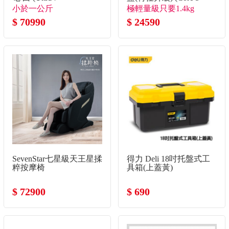
355/32G/1TB SSD/W11)
120U/8G+8G/1TB
小於一公斤
極輕量級只要1.4kg
SSD/W11)
$ 70990
$ 24590
SevenStar七星級天王星揉
得力 Deli 18吋托盤式工
粹按摩椅
具箱(上蓋黃)
$ 72900
$ 690