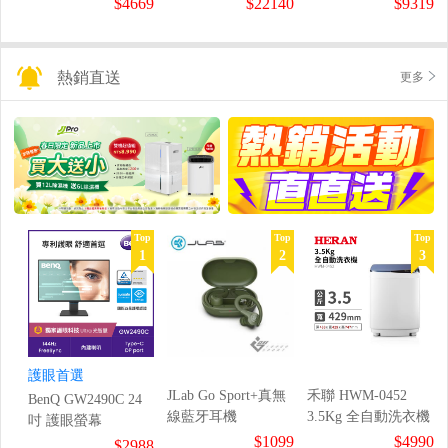
$4669
$22140
$9319
熱銷直送
更多
Top
Top
Top
1
2
3
護眼首選
JLab Go Sport+真無
禾聯 HWM-0452
BenQ GW2490C 24
線藍牙耳機
3.5Kg 全自動洗衣機
吋 護眼螢幕
$1099
$4990
$2988