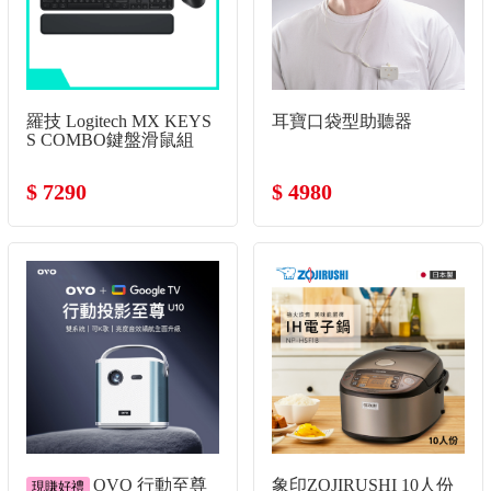
羅技 Logitech MX KEYS
耳寶口袋型助聽器
S COMBO鍵盤滑鼠組
$ 7290
$ 4980
OVO 行動至尊
象印ZOJIRUSHI 10人份
現賺好禮