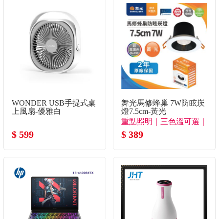
WONDER USB手提式桌
舞光馬修蜂巢 7W防眩崁
上風扇-優雅白
燈7.5cm-黃光
重點照明｜三色溫可選｜
$ 599
極致防眩
$ 389