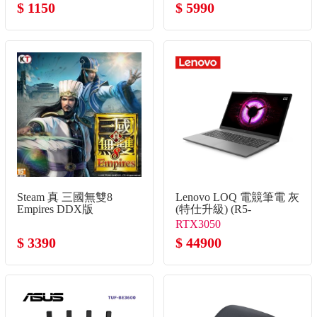
$ 1150
$ 5990
Steam 真 三國無雙8
Lenovo LOQ 電競筆電 灰
Empires DDX版
(特仕升級) (R5-
7535HS/16G+16G/512G+2TB
RTX3050
SSD/RTX3050)
$ 3390
$ 44900