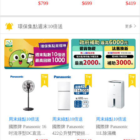
鼠組
$799
$699
$419
環保集點週末10倍送
更多
Top
Top
Top
1
2
3
周末綠點10倍送
周末綠點10倍送
周末綠點10倍送
國際牌 Panasonic 16
國際牌 Panasonic
國際牌 Panasonic
吋清淨型DC直流風
422公升雙門變頻冰
11L除濕機
扇
箱