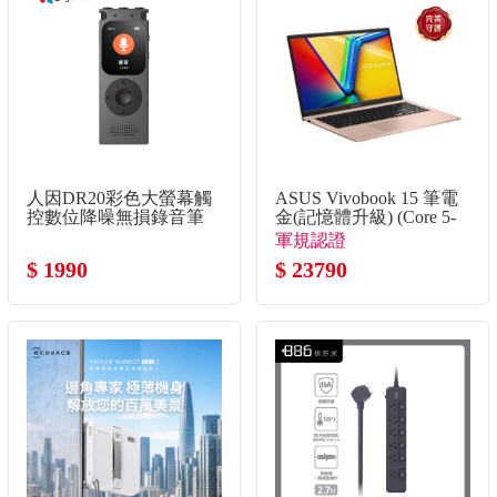
人因DR20彩色大螢幕觸
ASUS Vivobook 15 筆電
控數位降噪無損錄音筆
金(記憶體升級) (Core 5-
120U/8G+8G/512G
軍規認證
SSD/W11)
$ 1990
$ 23790