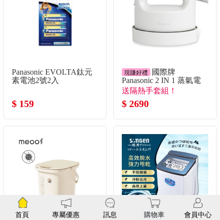
Panasonic EVOLTA鈦元
國際牌
現賺好禮
素電池2號2入
Panasonic 2 IN 1 蒸氣電
熨斗(米白色)
送隔熱手套組！
$ 159
$ 2690
首頁
專屬優惠
訊息
購物車
會員中心