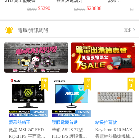
2TB 桌上型硬碟
振音波電鬍刀
螢幕
(1920x1080/144H
$5290
$23888
$8790
$34888
$299
電腦/資訊周邊
更多
Top
Top
Top
1
2
3
螢幕熱銷王
護眼電競首選
站長推薦款
微星 MSI 24" FHD
華碩 ASUS 27型
Keychron K10 MAX
Rapid IPS 平面電競
FHD IPS 護眼電競
香蕉軸熱插拔機械鍵