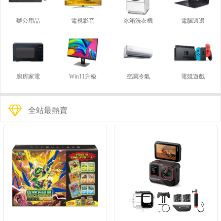
辦公用品
電視影音
冰箱洗衣機
電腦週邊
廚房家電
Win11升級
空調冷氣
電競遊戲
全站最熱賣