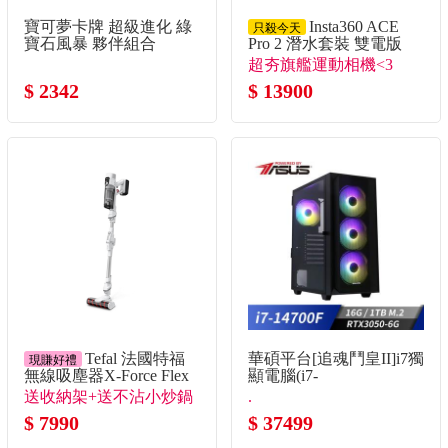
寶可夢卡牌 超級進化 綠
Insta360 ACE
只殺今天
寶石風暴 夥伴組合
Pro 2 潛水套裝 雙電版
超夯旗艦運動相機<3
$ 2342
$ 13900
Tefal 法國特福
華碩平台[追魂鬥皇II]i7獨
現賺好禮
無線吸塵器X-Force Flex
顯電腦(i7-
9.6
14700F/16G/RTX3050/1TB_m
送收納架+送不沾小炒鍋
.
$ 7990
$ 37499