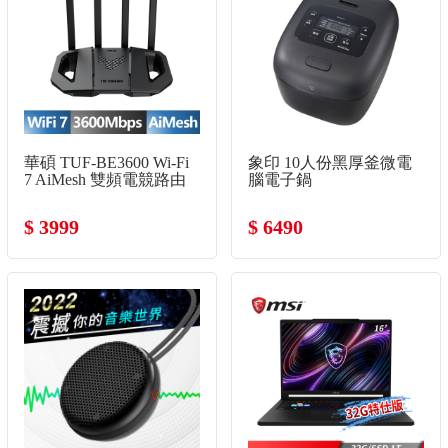
華碩 TUF-BE3600 Wi-Fi
象印 10人份黑厚釜微電
7 AiMesh 雙頻電競路由
腦電子鍋
器
$ 3999
$ 6490