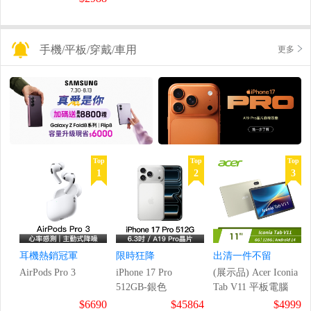
手機/平板/穿戴/車用
更多
Top
Top
Top
1
2
3
耳機熱銷冠軍
限時狂降
出清一件不留
AirPods Pro 3
iPhone 17 Pro
(展示品) Acer Iconia
512GB-銀色
Tab V11 平板電腦
$6690
$45864
$4999