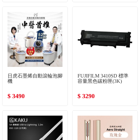
日虎石墨烯自動滾輪泡腳
FUJIFILM 3410SD 標準
機
容量黑色碳粉匣(3K)
$ 3490
$ 3290