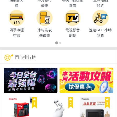
滿額抽好
本月銀行
每晚10點搶驚
空調場勘
禮
優惠
喜價
預約
四季冷暖
冰箱洗衣
電視影音
速速GO 3小時
空調
機優惠
劇院
到貨
門市排行榜
1
2
3