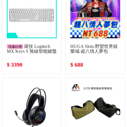
羅技 Logitech
HUGA Slots-野蠻世界娛
現賺好禮
MX Keys S 無線智能鍵盤
樂城-超八情人夢包
-珍珠白
$ 3390
$ 688