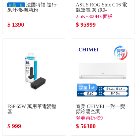
法國特福 隨行
ASUS ROG Strix G16 電
新品下殺
果汁機-海莉粉
競筆電 灰 (R9-
8940HX/16G/1TB
2.5K+300Hz 面板
SSD/GeForce RTX5080)
$ 1390
$ 95999
FSP 65W 萬用筆電變壓
奇美 CHIMEI 一對一變
器
頻冷暖空調
領券再折499
$ 999
$ 56300