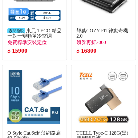
東元 TECO 精品
輝葉COZY FIT律動奇機
夜間偷殺
一對一變頻單冷空調
2.0
免費標準安裝定位
領券再折3000
$ 15900
$ 16800
Q Style Cat.6e超薄網路扁
TCELL Type-C 128G(黑)