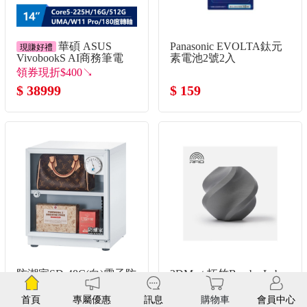
華碩 ASUS
Panasonic EVOLTA鈦元
現賺好禮
VivobookS AI商務筆電
素電池2號2入
14" (Intel Core Ultra5-
領券現折$400↘
225H/16G/512G/UMA/W11)
$ 38999
$ 159
灰
防潮家SD-48C(白)電子防
3DMart 拓竹Bambu Lab
潮箱(36公升)
PLA - 銀色
原價4650元 限時下餘
首頁
專屬優惠
訊息
購物車
會員中心