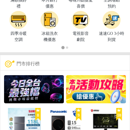
滿額抽好
本月銀行
每晚10點搶驚
空調場勘
禮
優惠
喜價
預約
四季冷暖
冰箱洗衣
電視影音
速速GO 3小時
空調
機優惠
劇院
到貨
門市排行榜
8
9
10