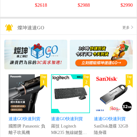
螢幕
螢幕
盤
$2618
$2988
$2990
(1920x1080/200Hz/0.5ms)
(120Hz/1920x1080/1ms)
燦坤速速GO
更多
Top
Top
Top
1
2
3
速速GO快速到貨
速速GO快速到貨
速速GO快速到貨
國際牌 Panasonic 負
羅技 Logitech
SanDisk晟碟 32GB
離子吹風機
MK235 無線鍵盤滑
隨身碟