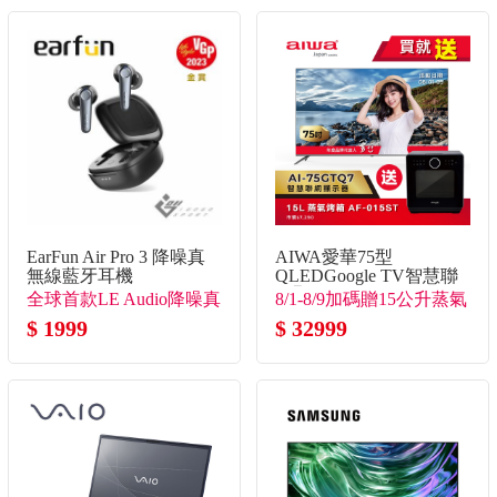
EarFun Air Pro 3 降噪真
AIWA愛華75型
無線藍牙耳機
QLEDGoogle TV智慧聯
網顯示器
全球首款LE Audio降噪真
8/1-8/9加碼贈15公升蒸氣
無線
$ 1999
烤箱(市價7990)
$ 32999