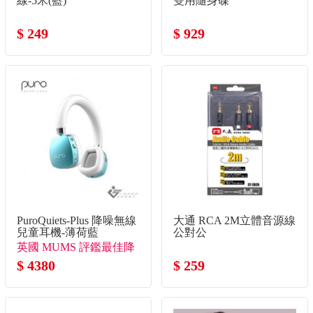
線-5米(藍)
雙用隨身碟
$ 249
$ 929
PuroQuiets-Plus 降噪無線
大通 RCA 2M立體音源線
兒童耳機-薄荷藍
公對公
英國 MUMS 評鑑最佳降
噪兒童耳機
$ 4380
$ 259