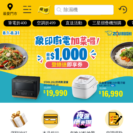
最愛門市
筆電折400
空調折499
直送活動
三星摺疊機預購