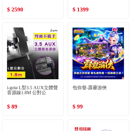
$ 2590
$ 1399
i-gota L型3.5 AUX立體聲
包你發-霹靂游俠
音源線1.8M 公對公
$ 89
$ 99