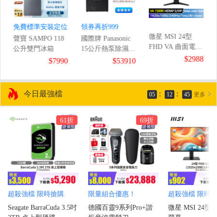
免費標準安裝定位
領券再折999
微星 MSI 24型
聲寶 SAMPO 118
國際牌 Panasonic
FHD VA 曲面電競
公升雙門冰箱
15公斤熱泵除濕式
螢幕
$2988
滾筒洗衣機
8
$7990
$53910
(1920x1080/240Hz/1ms
今日最強檔
:
:
05
12
43
更多
61折
69折
超殺強檔 限時搶購
限量組合優惠！
超殺強檔 限時
Seagate BarraCuda 3.5吋
德國百靈9系列Pro+諧
微星 MSI 24型 