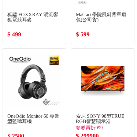
狐鐳 FOXXRAY 渦流響
MaGari 學院風斜背單肩
狐電競耳麥
包(公司貨)
$ 499
$ 599
OneOdio Monitor 60 專業
索尼 SONY 98型TRUE
型監聽耳機
RGB智慧顯示器
領券再折999
$ 2580
$ 299900