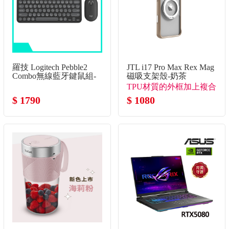
羅技 Logitech Pebble2
JTL i17 Pro Max Rex Mag
Combo無線藍牙鍵鼠組-
磁吸支架殼-奶茶
石墨灰
TPU材質的外框加上複合
$ 1790
背板
$ 1080