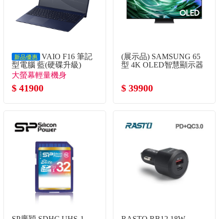
VAIO F16 筆記
(展示品) SAMSUNG 65
新品優惠
型電腦 藍(硬碟升級)
型 4K OLED智慧顯示器
(Core5-120U/16G/1TB
大螢幕輕量機身
SSD/W11P)
$ 41900
$ 39900
SP廣穎 SDHC UHS-1
RASTO RB12 18W