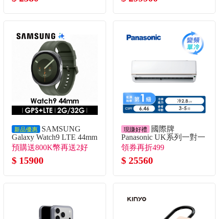
SAMSUNG
國際牌
新品優惠
現賺好禮
Galaxy Watch9 LTE 44mm
Panasonic UK系列一對一
智慧手錶 冰川銀
變頻單冷空調
預購送800K幣再送2好
領券再折499
禮！
$ 15900
$ 25560