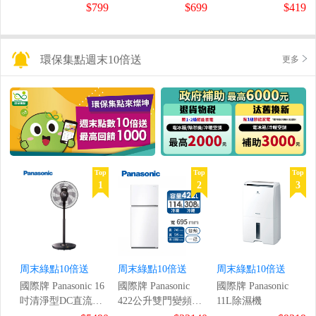
鼠組
$799
$699
$419
環保集點週末10倍送
更多
Top
Top
Top
1
2
3
周末綠點10倍送
周末綠點10倍送
周末綠點10倍送
國際牌 Panasonic 16
國際牌 Panasonic
國際牌 Panasonic
吋清淨型DC直流風
422公升雙門變頻冰
11L除濕機
扇
箱