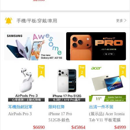
手機/平板/穿戴/車用
更多
Top
Top
Top
1
2
3
耳機熱銷冠軍
限時狂降
出清一件不留
AirPods Pro 3
iPhone 17 Pro
(展示品) Acer Iconia
512GB-銀色
Tab V11 平板電腦
$6690
$45864
$4999