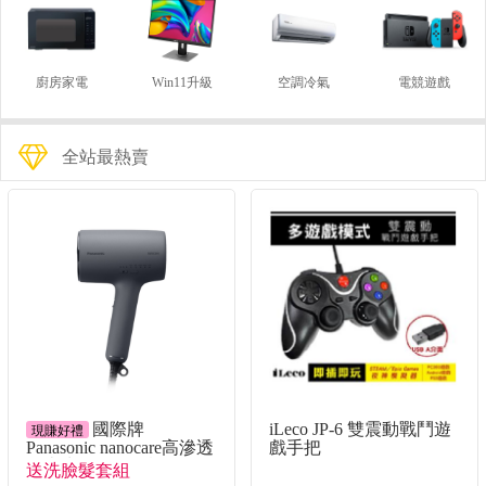
廚房家電
Win11升級
空調冷氣
電競遊戲
全站最熱賣
國際牌
iLeco JP-6 雙震動戰鬥遊
現賺好禮
Panasonic nanocare高滲透
戲手把
奈米水離子吹風機
送洗臉髮套組