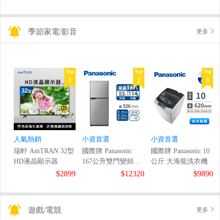
季節家電/影音
更多
Top
Top
Top
1
2
3
人氣熱銷
小資首選
小資首選
瑞軒 AmTRAN 32型
國際牌 Panasonic
國際牌 Panasonic 10
HD液晶顯示器
167公升雙門變頻冰
公斤 大海龍洗衣機
箱
$2899
$12320
$9890
遊戲/電競
更多