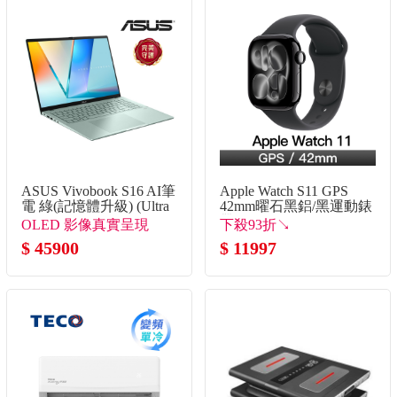
ASUS Vivobook S16 AI筆
Apple Watch S11 GPS
電 綠(記憶體升級) (Ultra
42mm曜石黑鋁/黑運動錶
5 325/16G+16G/512G
帶-S/M
OLED 影像真實呈現
下殺93折↘
SSD/W11)
$ 45900
$ 11997