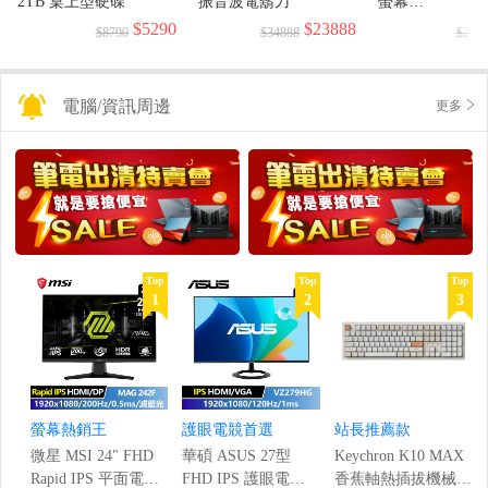
2TB 桌上型硬碟
振音波電鬍刀
螢幕
(1920x1080/144H
$5290
$23888
$8790
$34888
$299
電腦/資訊周邊
更多
Top
Top
Top
1
2
3
螢幕熱銷王
護眼電競首選
站長推薦款
微星 MSI 24" FHD
華碩 ASUS 27型
Keychron K10 MAX
Rapid IPS 平面電競
FHD IPS 護眼電競
香蕉軸熱插拔機械鍵