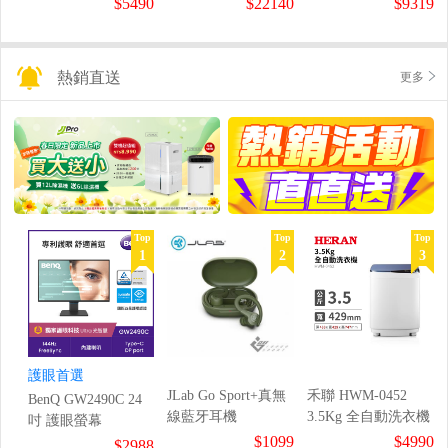
$5490
$22140
$9319
熱銷直送
更多
Top
Top
Top
1
2
3
護眼首選
JLab Go Sport+真無
禾聯 HWM-0452
BenQ GW2490C 24
線藍牙耳機
3.5Kg 全自動洗衣機
吋 護眼螢幕
$1099
$4990
$2988