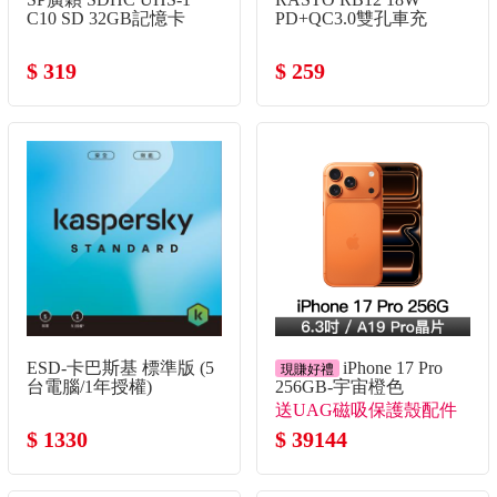
C10 SD 32GB記憶卡
PD+QC3.0雙孔車充
$ 319
$ 259
ESD-卡巴斯基 標準版 (5
iPhone 17 Pro
現賺好禮
台電腦/1年授權)
256GB-宇宙橙色
送UAG磁吸保護殼配件
$ 1330
組！
$ 39144