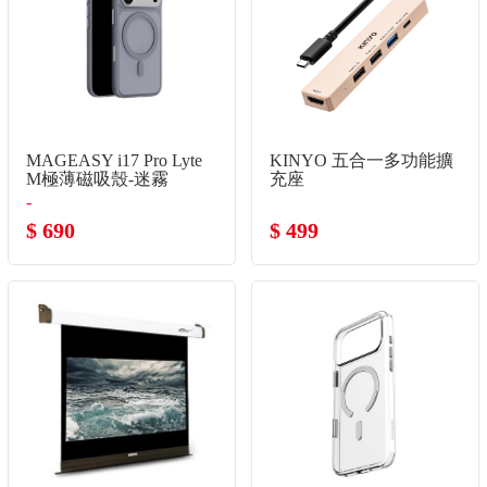
MAGEASY i17 Pro Lyte
KINYO 五合一多功能擴
M極薄磁吸殼-迷霧
充座
-
$ 690
$ 499