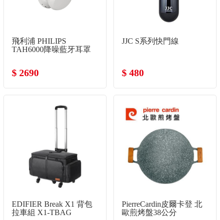
飛利浦 PHILIPS
JJC S系列快門線
TAH6000降噪藍牙耳罩
式耳機-白
$ 2690
$ 480
EDIFIER Break X1 背包
PierreCardin皮爾卡登 北
拉車組 X1-TBAG
歐煎烤盤38公分