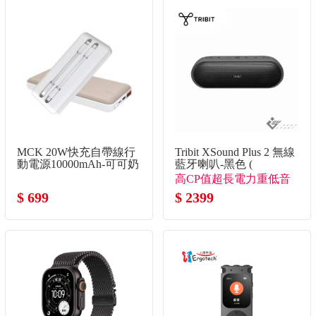
MCK 20W快充自帶線行
Tribit XSound Plus 2 無線
動電源10000mAh-可可奶
藍牙喇叭-黑色 (
高CP值超長電力重低音
$ 699
派對喇叭
$ 2399