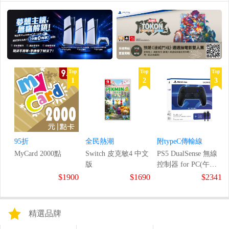
Top
Top
Top
1
2
3
95折
全民熱潮
附typeC傳輸線
MyCard 2000點
Switch 皮克敏4 中文
PS5 DualSense 無線
版
控制器 for PC(午夜
黑)
$1900
$1690
$2341
精選品牌