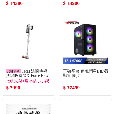
$ 14380
$ 13900
Tefal 法國特福
華碩平台[追魂鬥皇II]i7獨
現賺好禮
無線吸塵器X-Force Flex
顯電腦(i7-
9.6
14700F/16G/RTX3050/1TB_m
送收納架+送不沾小炒鍋
.
$ 7990
$ 37499