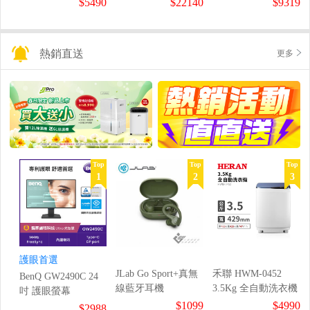
$5490
$22140
$9319
熱銷直送
更多
Top
Top
Top
1
2
3
護眼首選
JLab Go Sport+真無
禾聯 HWM-0452
BenQ GW2490C 24
線藍牙耳機
3.5Kg 全自動洗衣機
吋 護眼螢幕
$1099
$4990
$2988