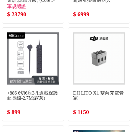
金(記憶體升級) (Core 5-
超薄窄擦窗機器人
120U/8G+8G/512G
軍規認證
SSD/W11)
$ 23790
$ 6999
+886 6切6座3孔過載保護
DJI LITO X1 雙向充電管
延長線-2.7M(霧灰)
家
$ 899
$ 1150