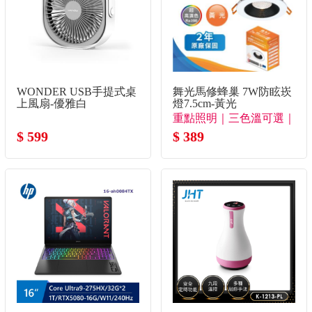
WONDER USB手提式桌
舞光馬修蜂巢 7W防眩崁
上風扇-優雅白
燈7.5cm-黃光
重點照明｜三色溫可選｜
$ 599
極致防眩
$ 389