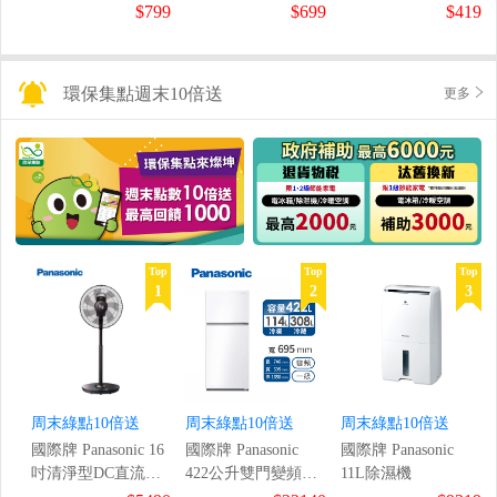
鼠組
$799
$699
$419
環保集點週末10倍送
更多
Top
Top
Top
1
2
3
周末綠點10倍送
周末綠點10倍送
周末綠點10倍送
國際牌 Panasonic 16
國際牌 Panasonic
國際牌 Panasonic
吋清淨型DC直流風
422公升雙門變頻冰
11L除濕機
扇
箱