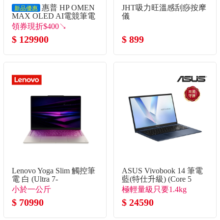
惠普 HP OMEN
JHT吸力旺溫感刮痧按摩
新品優惠
MAX OLED AI電競筆電
儀
16" (Intel Core Ultra9-
領券現折$400↘
275HX/32G*2/1T/RTX5080-
$ 129900
$ 899
16G/W11)
Lenovo Yoga Slim 觸控筆
ASUS Vivobook 14 筆電
電 白 (Ultra 7-
藍(特仕升級) (Core 5
355/32G/1TB SSD/W11)
120U/8G+8G/1TB
小於一公斤
極輕量級只要1.4kg
SSD/W11)
$ 70990
$ 24590