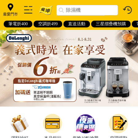
最愛門市
筆電折400
空調折499
直送活動
三星摺疊機預購