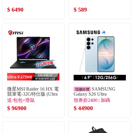
$ 6490
$ 589
微星MSI Raider 16 HX 電
SAMSUNG
現賺好禮
競筆電-32G特仕版 (Ultra
Galaxy S26 Ultra
9 275HX/32G/1T
12G/256G AI智慧型手機
送:包包+滑鼠
領券折2400 | 加碼
SSD/RTX5070Ti/Win11)
漫遊藍
$ 96900
Bud4Pro+殼貼組+熱敷眼
$ 44900
罩