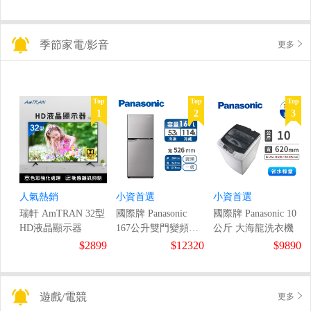
季節家電/影音
更多
Top
Top
Top
1
2
3
人氣熱銷
小資首選
小資首選
瑞軒 AmTRAN 32型
國際牌 Panasonic
國際牌 Panasonic 10
HD液晶顯示器
167公升雙門變頻冰
公斤 大海龍洗衣機
箱
$2899
$12320
$9890
遊戲/電競
更多