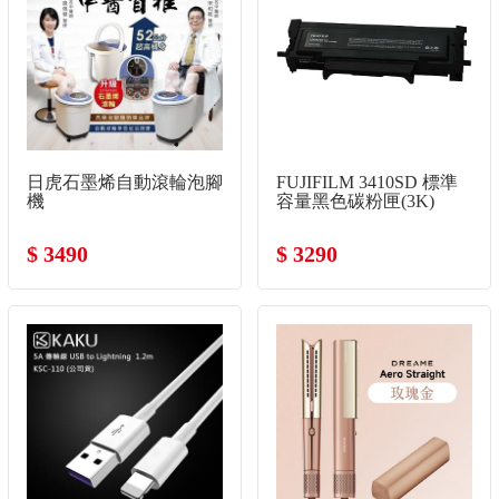
日虎石墨烯自動滾輪泡腳
FUJIFILM 3410SD 標準
機
容量黑色碳粉匣(3K)
$ 3490
$ 3290