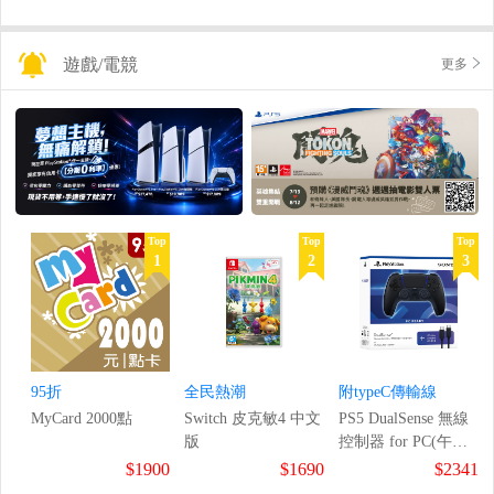
遊戲/電競
更多
Top
Top
Top
1
2
3
95折
全民熱潮
附typeC傳輸線
MyCard 2000點
Switch 皮克敏4 中文
PS5 DualSense 無線
版
控制器 for PC(午夜
黑)
$1900
$1690
$2341