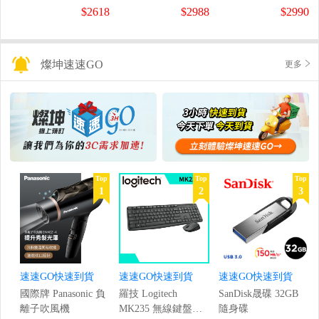
螢幕
螢幕
盤
$2618
$2988
$2990
(1920x1080/200Hz/0.5ms)
(120Hz/1920x1080/1ms)
燦坤速速GO
更多
Top
Top
Top
1
2
3
速速GO快速到貨
速速GO快速到貨
速速GO快速到貨
國際牌 Panasonic 負
羅技 Logitech
SanDisk晟碟 32GB
離子吹風機
MK235 無線鍵盤滑
隨身碟