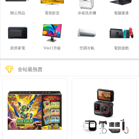
辦公用品
電視影音
冰箱洗衣機
電腦週邊
廚房家電
Win11升級
空調冷氣
電競遊戲
全站最熱賣