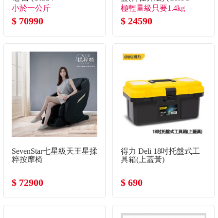
355/32G/1TB SSD/W11)
120U/8G+8G/1TB
小於一公斤
極輕量級只要1.4kg
SSD/W11)
$ 70990
$ 24590
SevenStar七星級天王星揉
得力 Deli 18吋托盤式工
粹按摩椅
具箱(上蓋黃)
$ 72900
$ 690