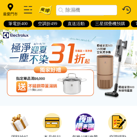
最愛門市
筆電折400
空調折499
直送活動
三星摺疊機預購