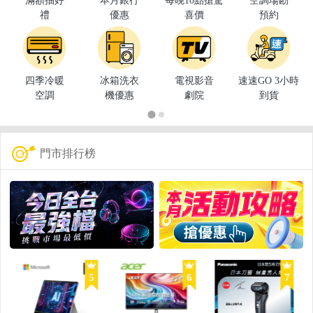
滿額抽好
本月銀行
每晚10點搶驚
空調場勘
禮
優惠
喜價
預約
四季冷暖
冰箱洗衣
電視影音
速速GO 3小時
空調
機優惠
劇院
到貨
門市排行榜
5
6
7