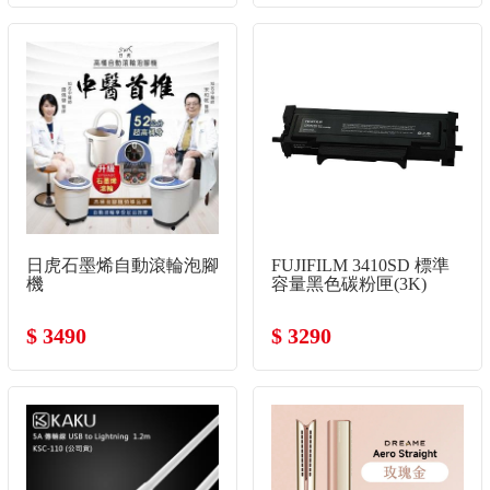
日虎石墨烯自動滾輪泡腳
FUJIFILM 3410SD 標準
機
容量黑色碳粉匣(3K)
$ 3490
$ 3290