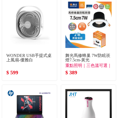
WONDER USB手提式桌
舞光馬修蜂巢 7W防眩崁
上風扇-優雅白
燈7.5cm-黃光
重點照明｜三色溫可選｜
$ 599
極致防眩
$ 389