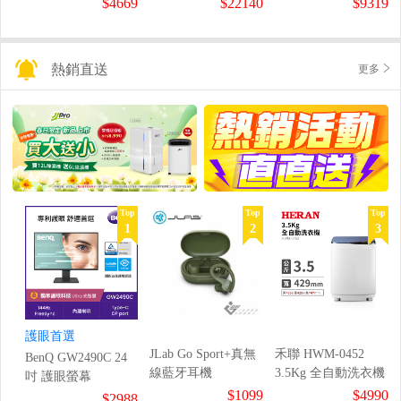
$4669
$22140
$9319
熱銷直送
更多
Top
Top
Top
1
2
3
護眼首選
JLab Go Sport+真無
禾聯 HWM-0452
BenQ GW2490C 24
線藍牙耳機
3.5Kg 全自動洗衣機
吋 護眼螢幕
$1099
$4990
$2988