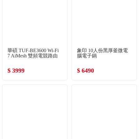
華碩 TUF-BE3600 Wi-Fi
象印 10人份黑厚釜微電
7 AiMesh 雙頻電競路由
腦電子鍋
器
$ 3999
$ 6490