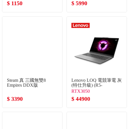
$ 1150
$ 5990
Steam 真 三國無雙8
Lenovo LOQ 電競筆電 灰
Empires DDX版
(特仕升級) (R5-
7535HS/16G+16G/512G+2TB
RTX3050
SSD/RTX3050)
$ 3390
$ 44900