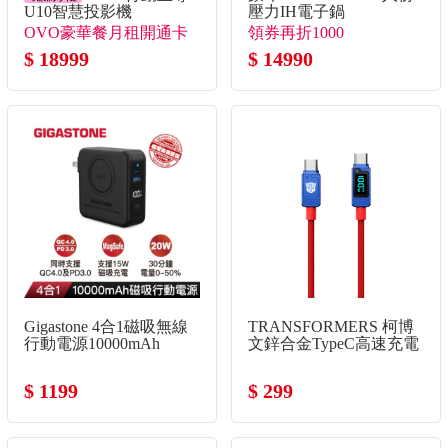
U10智慧投影機
壓力IH電子鍋
OVO豪華餐月租開通卡
領券再折1000
+送月租開通卡*3！+送
$ 18999
$ 14990
月租開通卡30天*2！
Gigastone 4合1磁吸無線
TRANSFORMERS 柯博
行動電源10000mAh
文鋅合金TypeC高速充電
線
$ 1199
$ 299