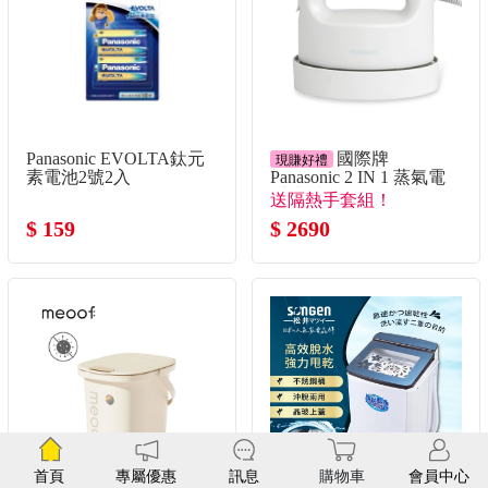
Panasonic EVOLTA鈦元
國際牌
現賺好禮
素電池2號2入
Panasonic 2 IN 1 蒸氣電
熨斗(米白色)
送隔熱手套組！
$ 159
$ 2690
首頁
專屬優惠
訊息
購物車
會員中心