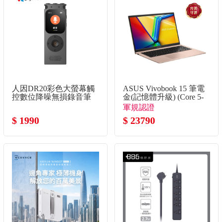
人因DR20彩色大螢幕觸
ASUS Vivobook 15 筆電
控數位降噪無損錄音筆
金(記憶體升級) (Core 5-
120U/8G+8G/512G
軍規認證
SSD/W11)
$ 1990
$ 23790