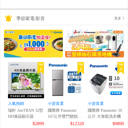
季節家電/影音
更多
Top
Top
Top
1
2
3
人氣熱銷
小資首選
小資首選
瑞軒 AmTRAN 32型
國際牌 Panasonic
國際牌 Panasonic 10
HD液晶顯示器
167公升雙門變頻冰
公斤 大海龍洗衣機
箱
$2899
$12320
$9890