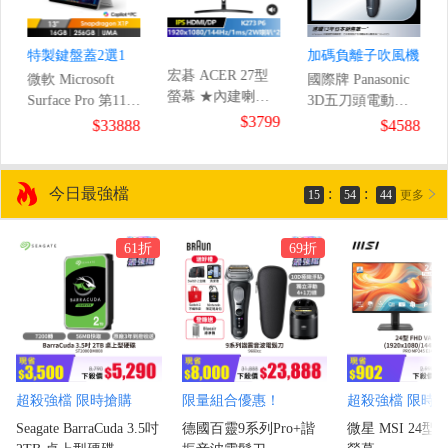
特製鍵盤蓋2選1
加碼負離子吹風機
宏碁 ACER 27型
微軟 Microsoft
國際牌 Panasonic
螢幕 ★內建喇叭
Surface Pro 第11版
3D五刀頭電動刮
免外接★
8
$3799
AI筆電 13"
鬍刀
$33888
$4588
(1920x1080/144Hz/1ms)
(Snapdragon
X1P/16GB/256GB/UMA/W11)
白金
今日最強檔
:
:
15
54
42
更多
61折
69折
超殺強檔 限時搶購
限量組合優惠！
超殺強檔 限時
Seagate BarraCuda 3.5吋
德國百靈9系列Pro+諧
微星 MSI 24型 