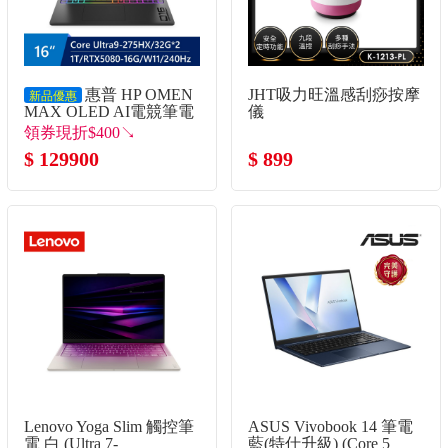
惠普 HP OMEN
JHT吸力旺溫感刮痧按摩
新品優惠
MAX OLED AI電競筆電
儀
16" (Intel Core Ultra9-
領券現折$400↘
275HX/32G*2/1T/RTX5080-
$ 129900
$ 899
16G/W11)
Lenovo Yoga Slim 觸控筆
ASUS Vivobook 14 筆電
電 白 (Ultra 7-
藍(特仕升級) (Core 5