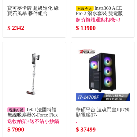
寶可夢卡牌 超級進化 綠
Insta360 ACE
只殺今天
寶石風暴 夥伴組合
Pro 2 潛水套裝 雙電版
超夯旗艦運動相機<3
$ 2342
$ 13900
Tefal 法國特福
華碩平台[追魂鬥皇II]i7獨
現賺好禮
無線吸塵器X-Force Flex
顯電腦(i7-
9.6
14700F/16G/RTX3050/1TB_m
送收納架+送不沾小炒鍋
.
$ 7990
$ 37499