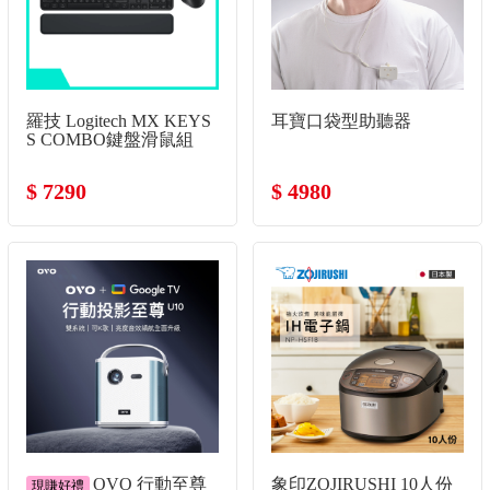
羅技 Logitech MX KEYS
耳寶口袋型助聽器
S COMBO鍵盤滑鼠組
$ 7290
$ 4980
OVO 行動至尊
象印ZOJIRUSHI 10人份
現賺好禮