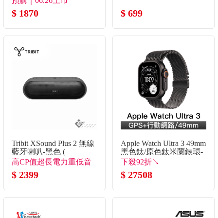
預購｜06.26上市
$ 1870
$ 699
Tribit XSound Plus 2 無線
Apple Watch Ultra 3 49mm
藍牙喇叭-黑色 (
黑色鈦/原色鈦米蘭錶環-
L
高CP值超長電力重低音
下殺92折↘
派對喇叭
$ 2399
$ 27508