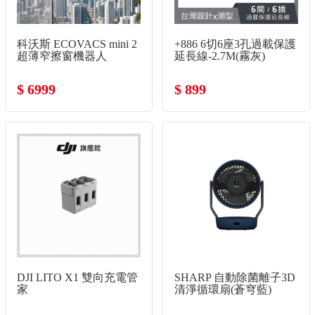
科沃斯 ECOVACS mini 2
+886 6切6座3孔過載保護
超薄窄擦窗機器人
延長線-2.7M(霧灰)
$ 6999
$ 899
DJI LITO X1 雙向充電管
SHARP 自動除菌離子3D
家
清淨循環扇(蒼穹藍)