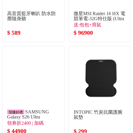
高音質藍牙喇叭 防水防
微星MSI Raider 16 HX 電
塵隨身聽
競筆電-32G特仕版 (Ultra
9 275HX/32G/1T
送:包包+滑鼠
SSD/RTX5070Ti/Win11)
$ 589
$ 96900
SAMSUNG
INTOPIC 竹炭抗菌護腕
現賺好禮
Galaxy S26 Ultra
鼠墊
12G/256G AI智慧型手機
領券折2400 | 加碼
漫遊藍
Bud4Pro+殼貼組+熱敷眼
$ 44900
$ 299