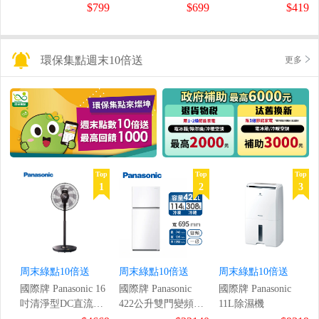
鼠組
$799
$699
$419
環保集點週末10倍送
更多
Top
Top
Top
1
2
3
周末綠點10倍送
周末綠點10倍送
周末綠點10倍送
國際牌 Panasonic 16
國際牌 Panasonic
國際牌 Panasonic
吋清淨型DC直流風
422公升雙門變頻冰
11L除濕機
扇
箱