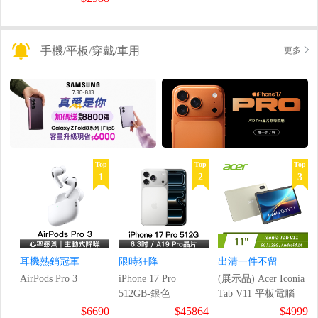
手機/平板/穿戴/車用
更多
Top
Top
Top
1
2
3
耳機熱銷冠軍
限時狂降
出清一件不留
AirPods Pro 3
iPhone 17 Pro
(展示品) Acer Iconia
512GB-銀色
Tab V11 平板電腦
$6690
$45864
$4999