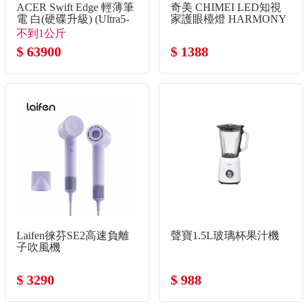
ACER Swift Edge 輕薄筆
奇美 CHIMEI LED知視
電 白(硬碟升級) (Ultra5-
家護眼檯燈 HARMONY
325/32G/2TB SSD/Win11)
不到1公斤
$ 63900
$ 1388
Laifen徠芬SE2高速負離
聲寶1.5L玻璃杯果汁機
子吹風機
$ 3290
$ 988