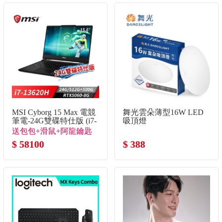
MSI Cyborg 15 Max 電競
舞光雲朵薄型16W LED
筆電-24G雙碟特仕版 (i7-
吸頂燈
13620H/24G/512G+500G/RTX5060-
送包包+滑鼠+阿龍鑰匙
8G/Win11)
圈(不挑款)+石中劍
$ 58100
$ 388