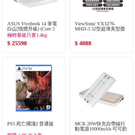
ASUS Vivobook 14 筆電
ViewSonic VX3276-
白(記憶體升級) (Core 5
MHD-3 32型超薄美型螢
120U/8G+16G/512G
幕
極輕量級只要1.4kg
SSD/W11)
$ 25590
$ 4888
PS5 死亡擱淺2 普通版
MCK 20W快充自帶線行
動電源10000mAh-可可奶