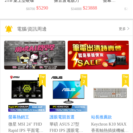
2TB 桌上型硬碟
振音波電鬍刀
螢幕
(1920x1080/144H
$5290
$23888
$8790
$34888
$299
電腦/資訊周邊
更多
Top
Top
Top
1
2
3
螢幕熱銷王
護眼電競首選
站長推薦款
微星 MSI 24" FHD
華碩 ASUS 27型
Keychron K10 MAX
Rapid IPS 平面電競
FHD IPS 護眼電競
香蕉軸熱插拔機械鍵