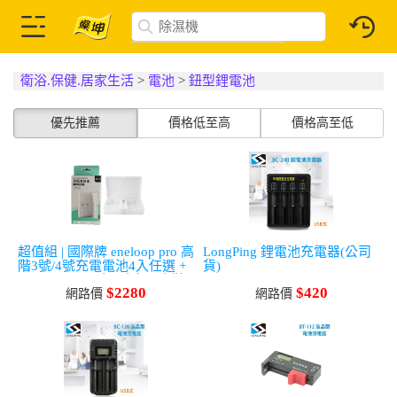
衛浴.保健.居家生活
>
電池
>
鈕型鋰電池
優先推薦
價格低至高
價格高至低
超值組 | 國際牌 eneloop pro 高
LongPing 鋰電池充電器(公司
階3號/4號充電電池4入任選 +
貨)
eneloop pro 3號/4號充電套裝
$2280
$420
組任選 + Co Rhea 智慧測電電
網路價
網路價
池收納盒(3/4號)