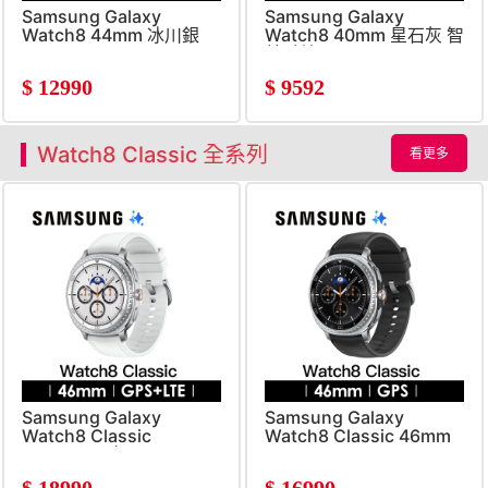
Samsung Galaxy
Samsung Galaxy
Watch8 44mm 冰川銀
Watch8 40mm 星石灰 智
慧手錶
$
12990
$
9592
Watch8 Classic 全系列
看更多
Samsung Galaxy
Samsung Galaxy
Watch8 Classic
Watch8 Classic 46mm
LTE46mm 白
曜石黑
$
18990
$
16990