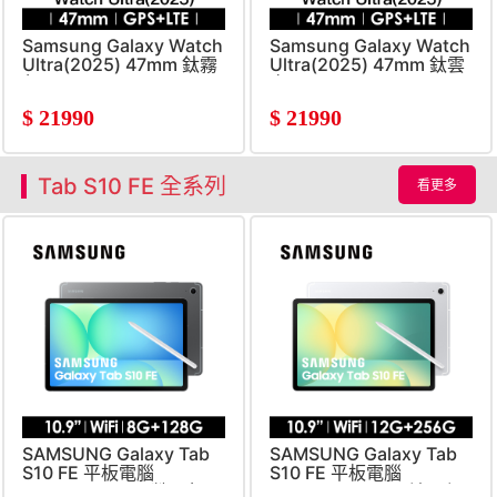
Samsung Galaxy Watch
Samsung Galaxy Watch
Ultra(2025) 47mm 鈦霧
Ultra(2025) 47mm 鈦雲
灰
白
$
21990
$
21990
Tab S10 FE 全系列
看更多
SAMSUNG Galaxy Tab
SAMSUNG Galaxy Tab
S10 FE 平板電腦
S10 FE 平板電腦
8G/128G Wi-Fi 營火灰
12G/256G Wi-Fi 流星銀