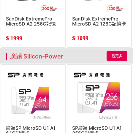
SanDisk ExtremePro
SanDisk ExtremePro
MicroSD A2 256G記憶
MicroSD A2 128G記憶卡
卡
$
1999
$
1099
廣穎 Silicon-Power
看更多
廣穎SP MicroSD U1 A1
SP廣穎 MicroSD U1 A1