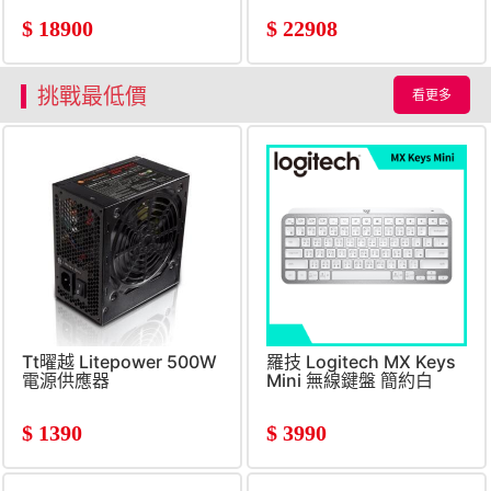
$
18900
$
22908
挑戰最低價
看更多
Tt曜越 Litepower 500W
羅技 Logitech MX Keys
電源供應器
Mini 無線鍵盤 簡約白
$
1390
$
3990