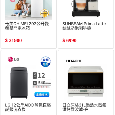
奇美CHIMEI 292公升變
SUNBEAM Prima Latte
頻雙門電冰箱
絲絨奶泡咖啡機
$
21900
$
6990
LG 12公斤AIDD蒸氣直驅
日立原裝31L過熱水蒸氣
變頻洗衣機
烘烤微波爐-白