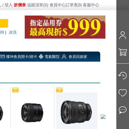
 / 登入
折價券
追蹤清單(0)
會員中心
訂單查詢
客服中心
99
|
冰洗
燦坤會員開卡/綁卡
電氣醫院
會員回娘家
5
6
7