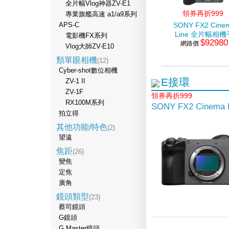
全片幅Vlog神器ZV-E1
領券再折999
專業旗艦高速 a1/a9系列
APS-C
SONY FX2 Cine
Line 全片幅相機
電影機FX系列
$92980
網路價
把組
Vlog大師ZV-E10
類單眼相機
(12)
Cyber-shot數位相機
E接環
ZV-1 II
ZV-1F
領券再折999
RX100M系列
SONY FX2 Cinem
拍立得
其他功能/特色
(2)
望遠
焦距
(26)
變焦
定焦
廣角
鏡頭類型
(23)
蔡司鏡頭
G鏡頭
G Master鏡頭