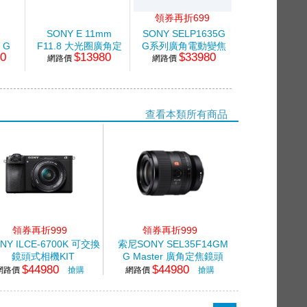
領券再折699
SONY E 11mm
SONY SELP1635G
SONY E PZ
 G
F11.8 大光圈廣角定
G系列廣角電動變焦
20mm F4 GL
80
$13980
$33980
$19
定焦鏡
網路價
焦鏡頭
網路價
鏡頭
網路價
動變焦鏡
查看本類所有商品
領券再折999
領券再折999
NY ILCE-6700K 可交換
索尼SONY SEL35F14GM
鏡頭式相機KIT
G Master 廣角定焦鏡頭
$44980
$44980
網路價
搶購
網路價
搶購