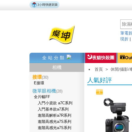
筆電折
現折
全站分類
夜貓快殺團
Ou
相機
首頁
>
休閒/攝影/
接環
(30)
人氣好評
E接環
微單眼相機
(28)
1
全片幅FF
入門小資款 a7C系列
入門基本款a7系列
進階高解析a7R系列
進階高感光a7S系列
進階高感光a7S系列