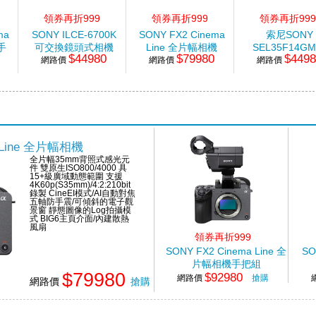
領券再折999
領券再折999
領券再折999
ma
SONY ILCE-6700K
SONY FX2 Cinema
索尼SONY
手
可交換鏡頭式相機
Line 全片幅相機
SEL35F14GM
$44980
$79980
$449
網路價
KIT
網路價
Master 廣角
網路價
頭
a Line 全片幅相機
全片幅35mm背照式感光元
件 雙原生ISO800/4000 具
15+級廣域動態範圍 支援
4K60p(S35mm)/4:2:210bit
錄製 CineEI模式/AI自動對焦
五軸防手震/可傾斜的電子觀
景窗 靜態圖像的Log拍攝模
式 BIG6主頁介面/內建散熱
風扇
領券再折999
SONY FX2 Cinema Line 全
SO
片幅相機手把組
$79980
$92980
網路價
搶購
網路價
搶購