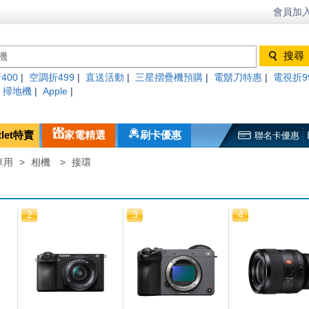
會員加入
400
|
空調折499
|
直送活動
|
三星摺疊機預購
|
電鬍刀特惠
|
電視折9
|
掃地機
|
Apple
|
tlet特賣
家電精選
刷卡優惠
聯名卡優惠
車用
>
相機
>
接環
2
3
4